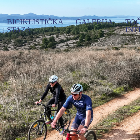
BICIKLISTIČKA
GALERIJA
TO
STAZA
INT