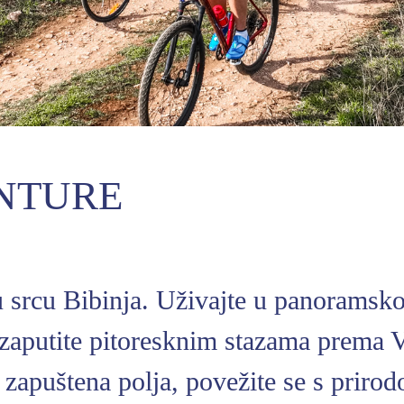
ENTURE
 u srcu Bibinja. Uživajte u panoramsk
e zaputite pitoresknim stazama prema 
puštena polja, povežite se s prirod