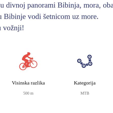
 u divnoj panorami Bibinja, mora, oba
u Bibinje vodi šetnicom uz more.
 vožnji!
Visinska razlika
Kategorija
500 m
MTB